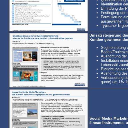
Identifikation d
Ermittlung der P
Festlegung der n
Formulierung ei
ausgewählten Ha
Typischer Ergeb
Umsatzsteigerung du
Kunden gewinnen durc
Segmentierung d
Baden/Faulenzen
Ausrichtung der 
Installation ei
Lebensstil zuor
Einrichtung pass
Ausrichtung des
Verbesserung de
quote) um 1%- b
Social Media Marketin
5 neue Instrumente, 