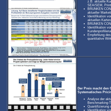
z.B. aktuelle K
SEA/SEM, Print,
BRUNKEN CONSUL
aktueller Market
Identifikation v
aktuellen Kart
BRUNKEN CONSULT
Identifikation v
Kundenprofilier
Empfehlung des 
quantitative Wi
Der Preis macht den 
Systematisches Pric
Analyse der ak
Benchmarking-T
Quantifizierung 
Identifikation v