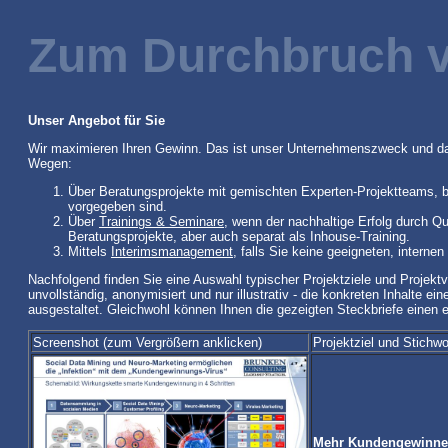
Zum Durchbruch v
Unser Angebot für Sie
Wir maximieren Ihren Gewinn. Das ist unser Unternehmenszweck und dami
Wegen:
Über Beratungsprojekte mit gemischten Experten-Projektteams, be
vorgegeben sind.
Über
Trainings & Seminare
, wenn der nachhaltige Erfolg durch Qua
Beratungsprojekte, aber auch separat als Inhouse-Training.
Mittels
Interimsmanagement
, falls Sie keine geeigneten, intern
Nachfolgend finden Sie eine Auswahl typischer Projektziele und Projektv
unvollständig, anonymisiert und nur illustrativ - die konkreten Inhalte 
ausgestaltet. Gleichwohl können Ihnen die gezeigten Steckbriefe einen
Screenshot (zum Vergrößern anklicken)
Projektziel und Stichwo
Mehr Kundengewinne 